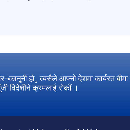
 गैर¬कानूनी हो¸ त्यसैले आफ्नो देशमा कार्यरत बीमा
पूँजी विदेशीने क्रमलाई रोकौं ।