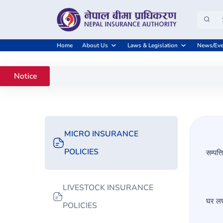
Home
About Us
Laws & Legislation
News/Eve
Notice
MICRO INSURANCE
POLICIES
सम्पत
LIVESTOCK INSURANCE
घर लघ
POLICIES