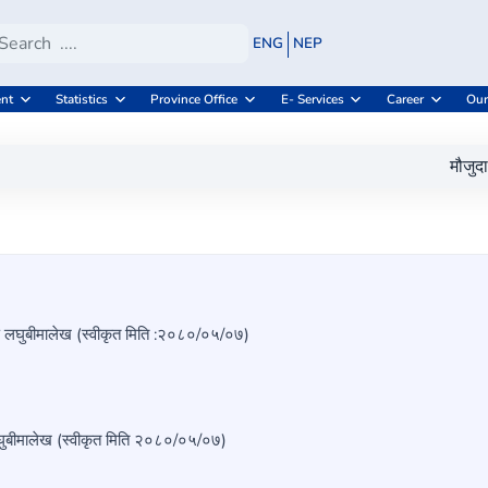
ENG
NEP
nt
Statistics
Province Office
E- Services
Career
Our
मौजुदा सूची
्ति लघुबीमालेख (स्वीकृत मिति :२०८०/०५/०७)
ुबीमालेख (स्वीकृत मिति २०८०/०५/०७)